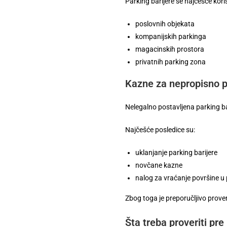
Parking barijere se najčešće kori
poslovnih objekata
kompanijskih parkinga
magacinskih prostora
privatnih parking zona
Kazne za nepropisno po
Nelegalno postavljena parking bar
Najčešće posledice su:
uklanjanje parking barijere
novčane kazne
nalog za vraćanje površine u 
Zbog toga je preporučljivo prove
Šta treba proveriti pr