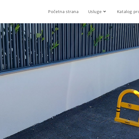
Početna strana
Usluge
Katalog pr