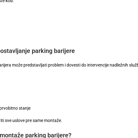
ste kod:
stavljanje parking barijere
ijera može predstavljati problem i dovesti do intervencije nadležnih služb
prvobitno stanje
riti sve uslove pre same montaže.
e montaže parking barijere?