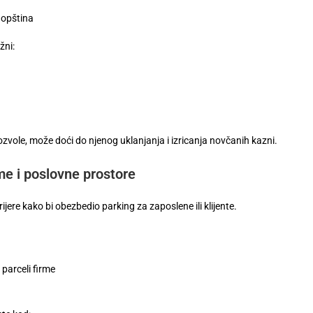
 opština
žni:
ozvole, može doći do njenog uklanjanja i izricanja novčanih kazni.
rme i poslovne prostore
arijere kako bi obezbedio parking za zaposlene ili klijente.
 parceli firme