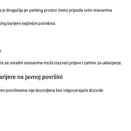
 je drugačija jer parking prostor često pripada svim stanarima.
king barijere najčešće potrebna:
e
ra sa ostalim stanarima može izazvati prijave i zahtev za uklanjanje.
rijere na javnoj površini
nim površinama nije dozvoljena bez odgovarajuće dozvole.