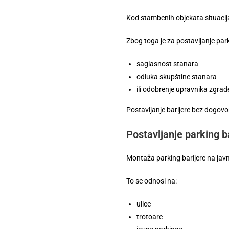
Kod stambenih objekata situacija
Zbog toga je za postavljanje par
saglasnost stanara
odluka skupštine stanara
ili odobrenje upravnika zgrad
Postavljanje barijere bez dogovo
Postavljanje parking ba
Montaža parking barijere na jav
To se odnosi na:
ulice
trotoare