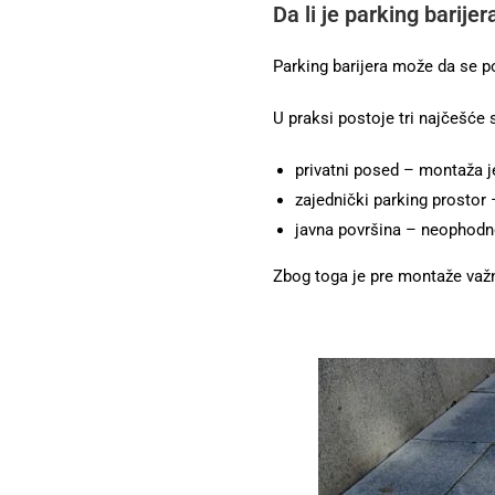
Da li je parking barije
Parking barijera može da se po
U praksi postoje tri najčešće s
privatni posed – montaža 
zajednički parking prostor
javna površina – neophodno
Zbog toga je pre montaže važn