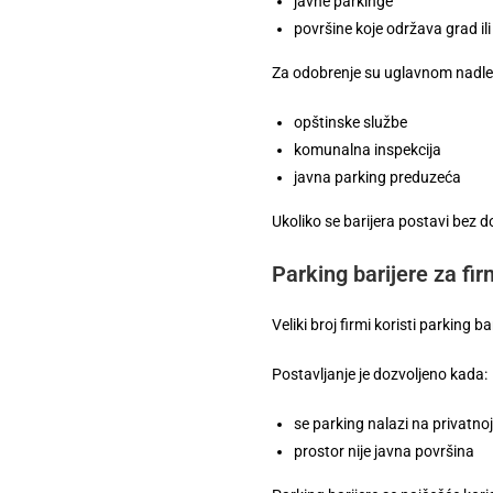
javne parkinge
površine koje održava grad ili
Za odobrenje su uglavnom nadle
opštinske službe
komunalna inspekcija
javna parking preduzeća
Ukoliko se barijera postavi bez d
Parking barijere za fi
Veliki broj firmi koristi parking b
Postavljanje je dozvoljeno kada:
se parking nalazi na privatnoj
prostor nije javna površina