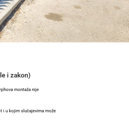
le i zakon)
 njihova montaža nije
st i u kojim slučajevima može