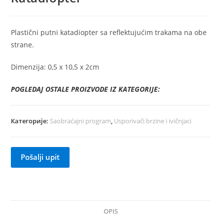
Plastični putni katadiopter sa reflektujućim trakama na obe
strane.
Dimenzija: 0,5 x 10,5 x 2cm
POGLEDAJ OSTALE PROIZVODE IZ KATEGORIJE:
Категорије:
Saobraćajni program
,
Usporivači brzine i ivičnjaci
Pošalji upit
OPIS