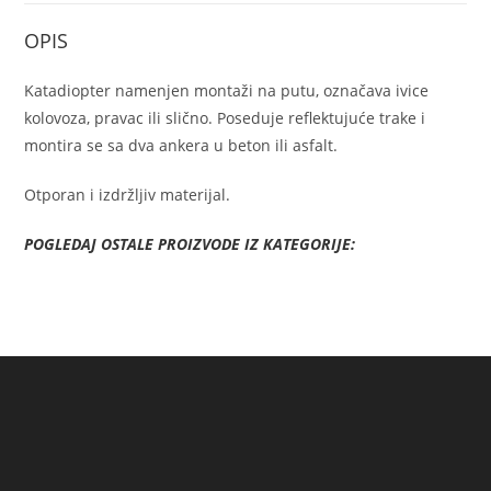
OPIS
Katadiopter namenjen montaži na putu, označava ivice
kolovoza, pravac ili slično. Poseduje reflektujuće trake i
montira se sa dva ankera u beton ili asfalt.
Otporan i izdržljiv materijal.
POGLEDAJ OSTALE PROIZVODE IZ KATEGORIJE: