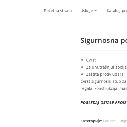
Početna strana
Usluge
Katalog pr
Sigurnosna 
Čvrst
Za unutrašnjui spolj
Zaštita protiv udara
Čvrst sigurnosni stub za
regala, konstrukcija, maš
.
POGLEDAJ OSTALE PROIZ
Категорије:
Barijere
,
Čunjev