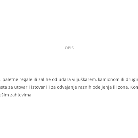
OPIS
, paletne regale ili zalihe od udara viljuškarem, kamionom ili drug
ta za utovar i istovar ili za odvajanje raznih odeljenja ili zona. 
vašim zahtevima.