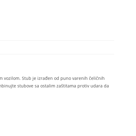
im vozilom. Stub je izrađen od puno varenih čeličnih
Kombinujte stubove sa ostalim zaštitama protiv udara da