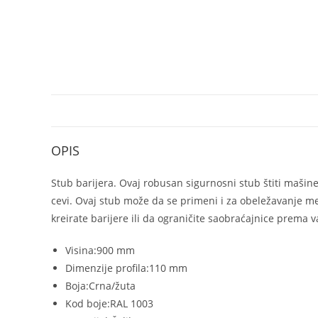
OPIS
Stub barijera. Ovaj robusan sigurnosni stub štiti mašine
cevi. Ovaj stub može da se primeni i za obeležavanje mes
kreirate barijere ili da ograničite saobraćajnice prema 
Visina:
900 mm
Dimenzije profila:
110 mm
Boja:
Crna/žuta
Kod boje:
RAL 1003