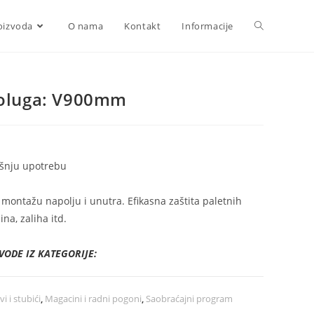
Toggle
oizvoda
O nama
Kontakt
Informacije
website
poluga: V900mm
search
ašnju upotrebu
 montažu napolju i unutra. Efikasna zaštita paletnih
ina, zaliha itd.
VODE IZ KATEGORIJE:
i i stubići
,
Magacini i radni pogoni
,
Saobraćajni program