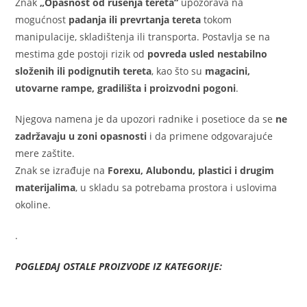
Znak
„Opasnost od rušenja tereta“
upozorava na
mogućnost
padanja ili prevrtanja tereta
tokom
manipulacije, skladištenja ili transporta. Postavlja se na
mestima gde postoji rizik od
povreda usled nestabilno
složenih ili podignutih tereta
, kao što su
magacini,
utovarne rampe, gradilišta i proizvodni pogoni
.
Njegova namena je da upozori radnike i posetioce da se
ne
zadržavaju u zoni opasnosti
i da primene odgovarajuće
mere zaštite.
Znak se izrađuje na
Forexu, Alubondu, plastici i drugim
materijalima
, u skladu sa potrebama prostora i uslovima
okoline.
.
POGLEDAJ OSTALE PROIZVODE IZ KATEGORIJE: