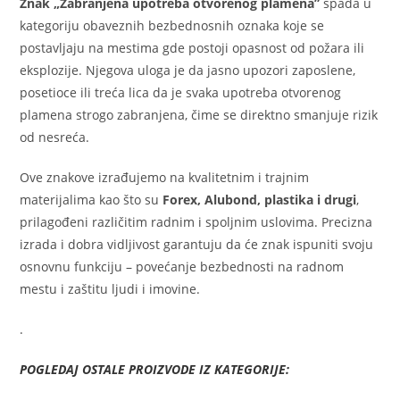
Znak „Zabranjena upotreba otvorenog plamena”
spada u
kategoriju obaveznih bezbednosnih oznaka koje se
postavljaju na mestima gde postoji opasnost od požara ili
eksplozije. Njegova uloga je da jasno upozori zaposlene,
posetioce ili treća lica da je svaka upotreba otvorenog
plamena strogo zabranjena, čime se direktno smanjuje rizik
od nesreća.
Ove znakove izrađujemo na kvalitetnim i trajnim
materijalima kao što su
Forex, Alubond, plastika i drugi
,
prilagođeni različitim radnim i spoljnim uslovima. Precizna
izrada i dobra vidljivost garantuju da će znak ispuniti svoju
osnovnu funkciju – povećanje bezbednosti na radnom
mestu i zaštitu ljudi i imovine.
.
POGLEDAJ OSTALE PROIZVODE IZ KATEGORIJE: