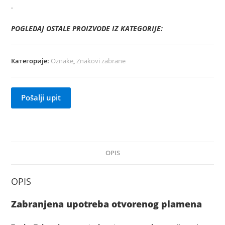
.
POGLEDAJ OSTALE PROIZVODE IZ KATEGORIJE:
Категорије:
Oznake
,
Znakovi zabrane
Pošalji upit
OPIS
OPIS
Zabranjena upotreba otvorenog plamena