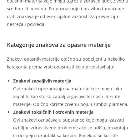
opasnih materija koje mogu ugroziti zdravlje ljudi, životnu
sredinu ili imovinu. Prepoznavanje i pravilno tumačenje
ovih znakova je od esencijalne važnosti za prevenciju
nesreća i povreda.
Kategorije znakova za opasne materije
Znakovi opasnih materija obično su podeljeni u nekoliko
kategorija prema vrsti opasnosti koju predstavljaju:
Znakovi zapaljivih materija
Ovi znakovi upozoravaju na materije koje mogu lako
zapaliti, kao što su zapaljivi gasovi, tečnosti ili krute
materije. Obično koriste crvenu boju i simbol plamena.
Znakovi toksičnih i otrovnih materija
Ovi znakovi označavaju supstance koje mogu izazvati
ozbiljne zdravstvene probleme ako se udišu, progutaju
ili dospeju u kontakt sa kožom. Ponekad se koriste