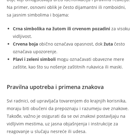
Na primer, osnovni oblik je često dijamantni ili romboidni,
sa jasnim simbolima i bojama:
Crna simbolika na žutom ili crvenom pozadini
za visoku
vidljivost.
Crvena boja
obično označava opasnost, dok
žuta
često
označava upozorenje.
Plavi i zeleni simboli
mogu označavati obavezne mere
zaštite, kao što su nošenje zaštitnih rukavica ili maski.
Pravilna upotreba i primena znakova
Svi radnici, od upravljača tovarenjem do krajnjih korisnika,
moraju biti obučeni da prepoznaju i razumeju ove znakove.
Takođe, važno je osigurati da se ovi znakovi postavljaju na
vidljivim mestima, uz jasna objašnjenja i instrukcije za
reagovanje u slučaju nesreće ili udesa.