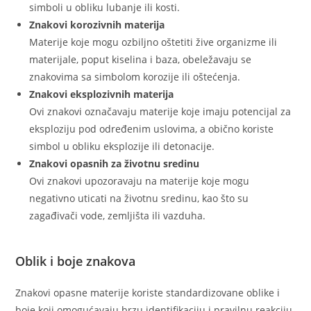
simboli u obliku lubanje ili kosti.
Znakovi korozivnih materija
Materije koje mogu ozbiljno oštetiti žive organizme ili
materijale, poput kiselina i baza, obeležavaju se
znakovima sa simbolom korozije ili oštećenja.
Znakovi eksplozivnih materija
Ovi znakovi označavaju materije koje imaju potencijal za
eksploziju pod određenim uslovima, a obično koriste
simbol u obliku eksplozije ili detonacije.
Znakovi opasnih za životnu sredinu
Ovi znakovi upozoravaju na materije koje mogu
negativno uticati na životnu sredinu, kao što su
zagađivači vode, zemljišta ili vazduha.
Oblik i boje znakova
Znakovi opasne materije koriste standardizovane oblike i
boje koji omogućavaju brzu identifikaciju i pravilnu reakciju.